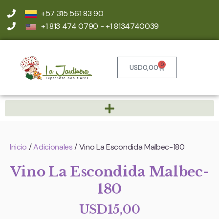
+57 315 561 83 90
+1 813 474 0790 - +1 8134740039
0
USD
0,00
Inicio
/
Adicionales
/ Vino La Escondida Malbec-180
Vino La Escondida Malbec-
180
USD
15,00