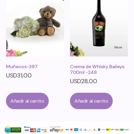
Muñecos-397
Crema de Whisky Baileys
700ml -248
USD
31,00
USD
28,00
Añadir al carrito
Añadir al carrito