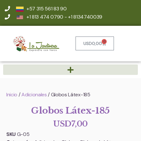
+57 315 561 83 90
+1 813 474 0790 - +1 8134740039
0
USD
0,00
Inicio
/
Adicionales
/ Globos Látex-185
Globos Látex-185
USD
7,00
SKU
G-05