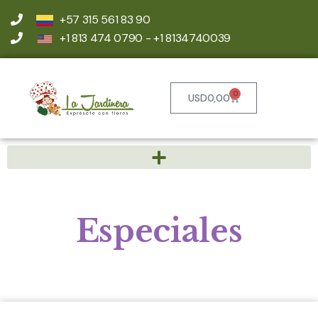
+57 315 561 83 90
+1 813 474 0790 - +1 8134740039
0
USD
0,00
Especiales