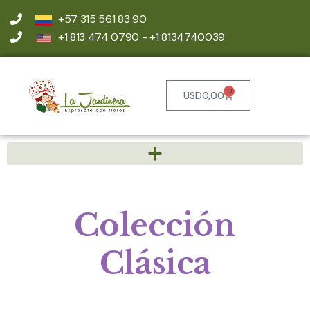
+57 315 561 83 90
+1 813 474 0790 - +1 8134740039
0
USD
0,00
Colección
Clásica