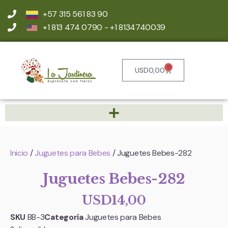
+57 315 561 83 90
+1 813 474 0790 - +1 8134740039
0
USD
0,00
Inicio
/
Juguetes para Bebes
/ Juguetes Bebes-282
Juguetes Bebes-282
USD
14,00
SKU
BB-3
Categoría
Juguetes para Bebes