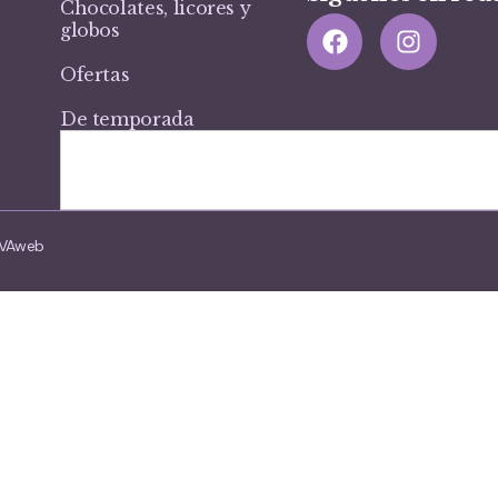
Chocolates, licores y
globos
Ofertas
De temporada
VIVAweb