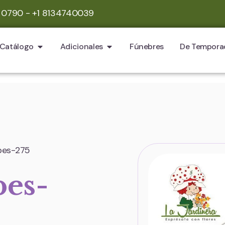
 0790 - +1 8134740039
Catálogo
Adicionales
Fúnebres
De Tempora
bes-275
bes-