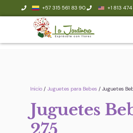
+57 315 561 83 90
+1 813 474
Inicio
/
Juguetes para Bebes
/ Juguetes Be
Juguetes Be
275