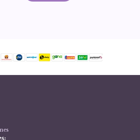
ones
s: