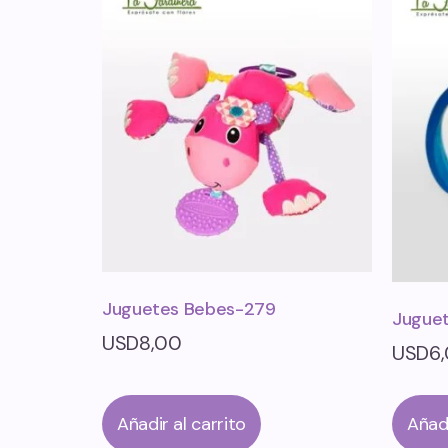
Juguetes Bebes-279
Jugue
USD
8,00
USD
6
Añadir al carrito
Añadi