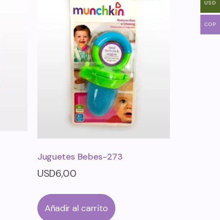
USD
COP
Juguetes Bebes-273
USD
6,00
Añadir al carrito