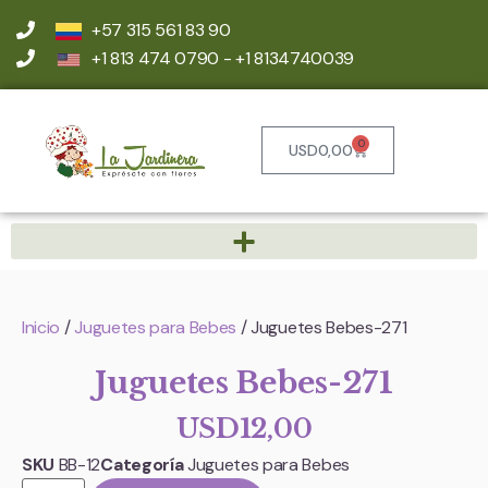
+57 315 561 83 90
+1 813 474 0790 - +1 8134740039
0
USD
0,00
Inicio
/
Juguetes para Bebes
/ Juguetes Bebes-271
Juguetes Bebes-271
USD
12,00
SKU
BB-12
Categoría
Juguetes para Bebes