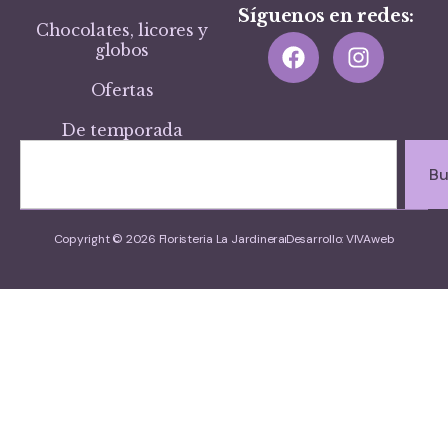
Síguenos en redes:
Chocolates, licores y
globos
Ofertas
De temporada
Bu
Copyright © 2026 Floristeria La Jardinera
Desarrollo: VIVAweb