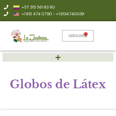
+57 315 561 83 90
+1 813 474 0790 - +1 8134740039
0
USD
0,00
Globos de Látex