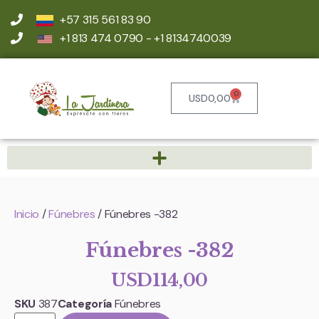
+57 315 561 83 90
+1 813 474 0790 - +1 8134740039
0
USD
0,00
Inicio
/
Fúnebres
/ Fúnebres -382
Fúnebres -382
USD
114,00
SKU
387
Categoría
Fúnebres