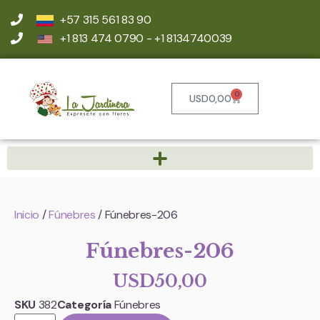
+57 315 561 83 90
+1 813 474 0790 - +1 8134740039
0
USD
0,00
Inicio
/
Fúnebres
/ Fúnebres-206
Fúnebres-206
USD
50,00
SKU
382
Categoría
Fúnebres