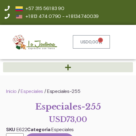
+57 315 561 83 90
+1 813 474 0790 - +1 8134740039
0
USD
0,00
Inicio
/
Especiales
/ Especiales-255
Especiales-255
USD
73,00
SKU
E622
Categoría
Especiales