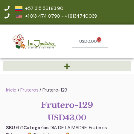
+57 315 561 83 90
+1 813 474 0790 - +1 8134740039
0
USD
0,00
Inicio
/
Fruteros
/ Frutero-129
Frutero-129
USD
43,00
SKU
671
Categorías
DIA DE LA MADRE
,
Fruteros