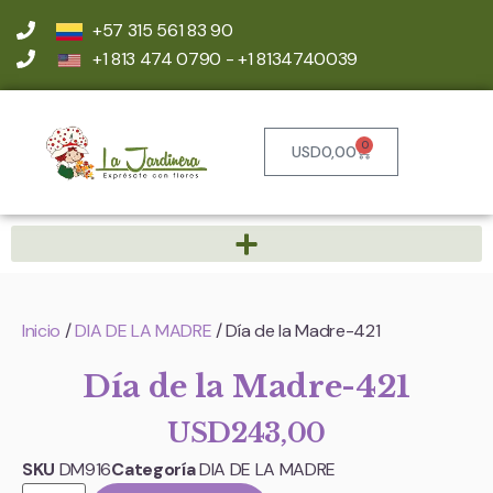
+57 315 561 83 90
+1 813 474 0790 - +1 8134740039
0
USD
0,00
Inicio
/
DIA DE LA MADRE
/ Día de la Madre-421
Día de la Madre-421
USD
243,00
SKU
DM916
Categoría
DIA DE LA MADRE