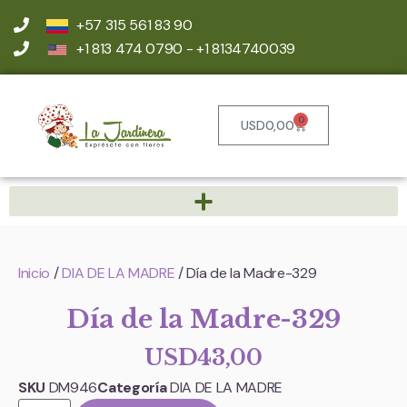
+57 315 561 83 90
+1 813 474 0790 - +1 8134740039
0
USD
0,00
Inicio
/
DIA DE LA MADRE
/ Día de la Madre-329
Día de la Madre-329
USD
43,00
SKU
DM946
Categoría
DIA DE LA MADRE