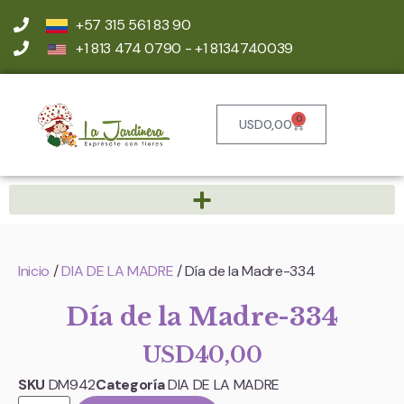
+57 315 561 83 90
+1 813 474 0790 - +1 8134740039
0
USD
0,00
Inicio
/
DIA DE LA MADRE
/ Día de la Madre-334
Día de la Madre-334
USD
40,00
SKU
DM942
Categoría
DIA DE LA MADRE