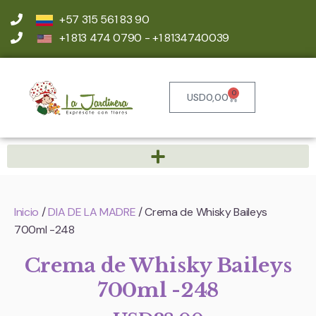
+57 315 561 83 90
+1 813 474 0790 - +1 8134740039
0
USD
0,00
Inicio
/
DIA DE LA MADRE
/ Crema de Whisky Baileys
700ml -248
Crema de Whisky Baileys
700ml -248