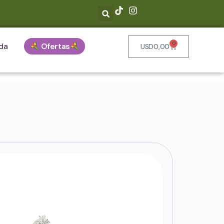
0
da
Ofertas
USD
0,00