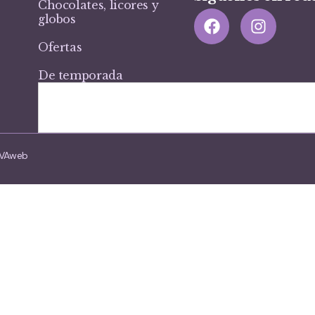
Chocolates, licores y
globos
Ofertas
De temporada
VIVAweb