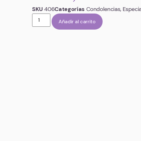
SKU
406
Categorías
Condolencias
,
Especia
Añadir al carrito