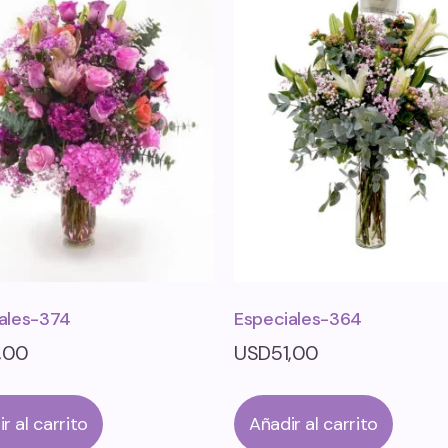
ales-374
Especiales-364
1,00
USD
51,00
r al carrito
Añadir al carrito