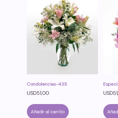
Condolencias-435
Especi
USD
51,00
USD
5
Añadir al carrito
Añadi