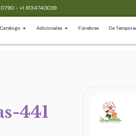
 0790 - +1 8134740039
Catálogo
Adicionales
Fúnebres
De Tempora
as-441