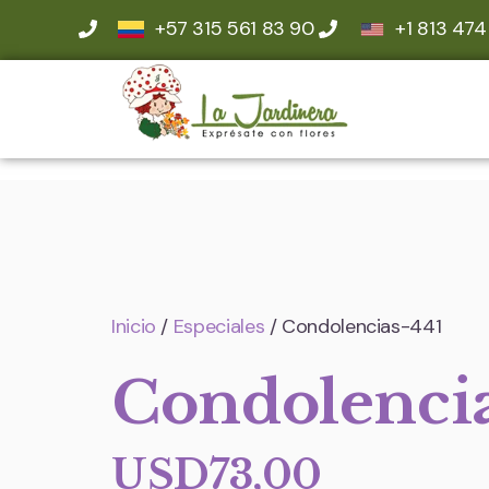
+57 315 561 83 90
+1 813 474
Inicio
/
Especiales
/ Condolencias-441
Condolenci
USD
73,00