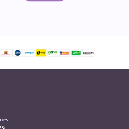
ones
s: