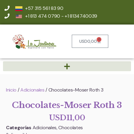
+57 315 561 83 90
+1 813 474 0790 - +1 8134740039
0
USD
0,00
Inicio
/
Adicionales
/ Chocolates-Moser Roth 3
Chocolates-Moser Roth 3
USD
11,00
Categorías
Adicionales
,
Chocolates