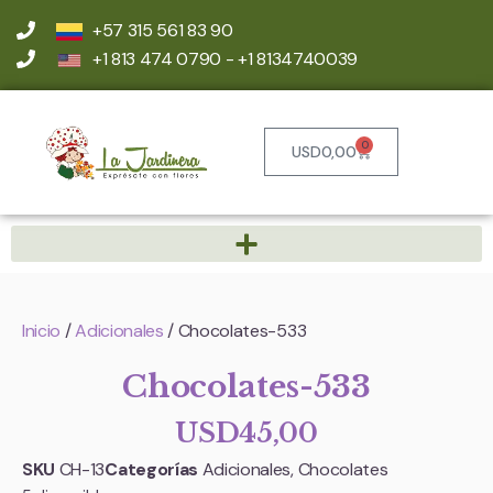
+57 315 561 83 90
+1 813 474 0790 - +1 8134740039
0
USD
0,00
Inicio
/
Adicionales
/ Chocolates-533
Chocolates-533
USD
45,00
SKU
CH-13
Categorías
Adicionales
,
Chocolates