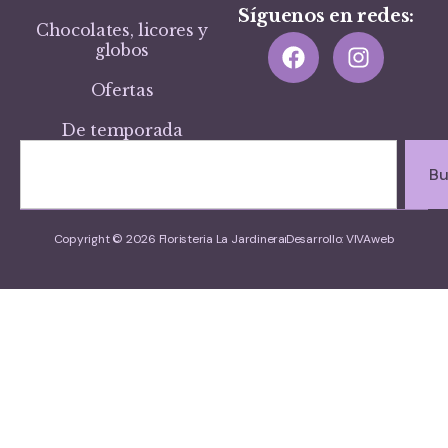
Síguenos en redes:
Chocolates, licores y
globos
Ofertas
De temporada
Bu
Copyright © 2026 Floristeria La Jardinera
Desarrollo: VIVAweb