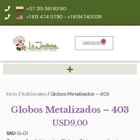
+57 315 561 83 90
+1 813 474 0790 - +1 8134740039
0
USD
0,00
Inicio
/
Adicionales
/ Globos Metalizados – 403
Globos Metalizados – 403
USD
9,00
SKU
G-01