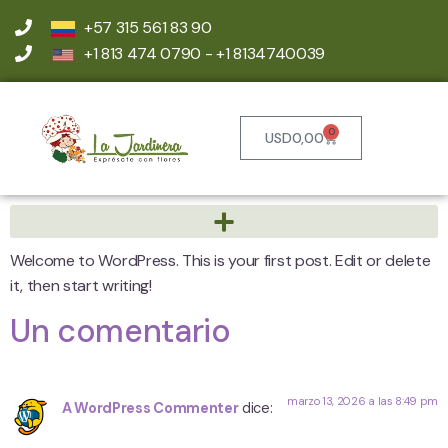
+57 315 561 83 90
+1 813 474 0790 - +1 8134740039
0
USD
0,00
Welcome to WordPress. This is your first post. Edit or delete
it, then start writing!
Un comentario
marzo 13, 2026 a las 8:49 pm
A WordPress Commenter
dice: