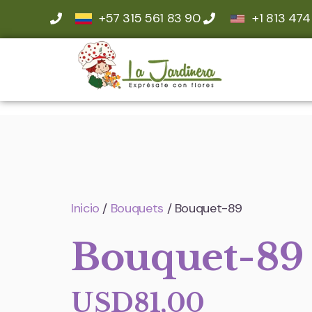
+57 315 561 83 90
+1 813 474
Inicio
/
Bouquets
/ Bouquet-89
Bouquet-89
USD
81,00