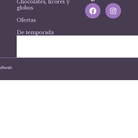
Chocolates, licores y
globos
Ofertas
De temporada
VIVAweb