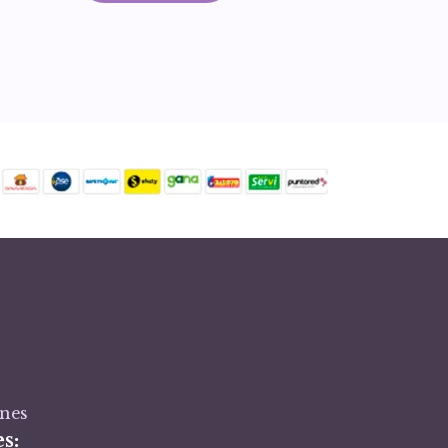
ones
s: