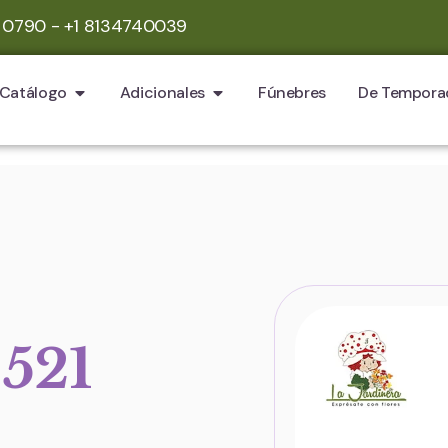
 0790 - +1 8134740039
Catálogo
Adicionales
Fúnebres
De Tempora
-521