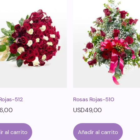
Rojas-512
Rosas Rojas-510
56,00
USD
49,00
r al carrito
Añadir al carrito