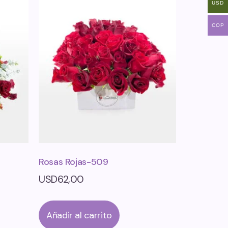
USD
COP
Rosas Rojas-509
USD
62,00
Añadir al carrito