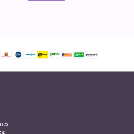
ones
s: