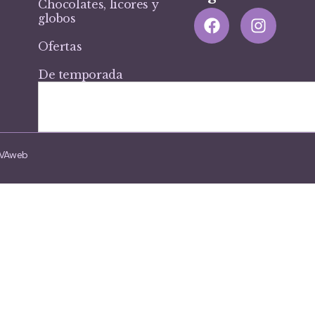
Chocolates, licores y
globos
Ofertas
De temporada
VIVAweb