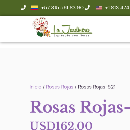
+57 315 561 83 90
+1 813 474
Inicio
/
Rosas Rojas
/ Rosas Rojas-521
Rosas Rojas
USD
162,00