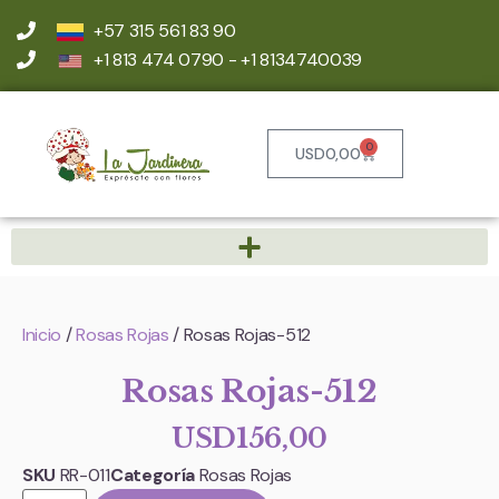
+57 315 561 83 90
+1 813 474 0790 - +1 8134740039
0
USD
0,00
Inicio
/
Rosas Rojas
/ Rosas Rojas-512
Rosas Rojas-512
USD
156,00
SKU
RR-011
Categoría
Rosas Rojas