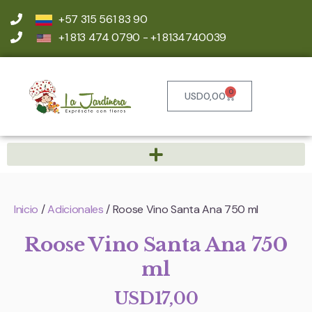
+57 315 561 83 90
+1 813 474 0790 - +1 8134740039
0
USD
0,00
Inicio
/
Adicionales
/ Roose Vino Santa Ana 750 ml
Roose Vino Santa Ana 750
ml
USD
17,00