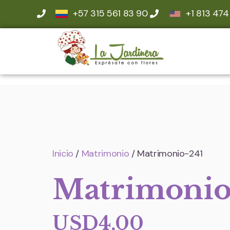
+57 315 561 83 90
+1 813 474
Inicio
/
Matrimonio
/ Matrimonio-241
Matrimonio
USD
4,00