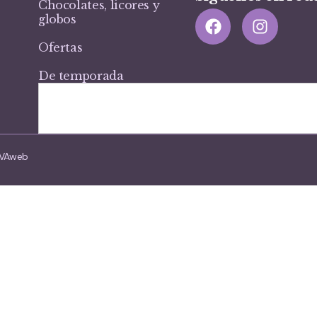
Chocolates, licores y
globos
Ofertas
De temporada
VIVAweb