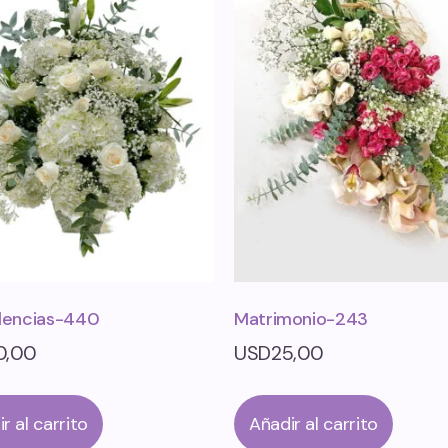
lencias-440
Matrimonio-243
0,00
USD
25,00
r al carrito
Añadir al carrito