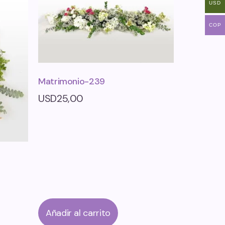
USD
COP
Matrimonio-239
USD
25,00
Añadir al carrito