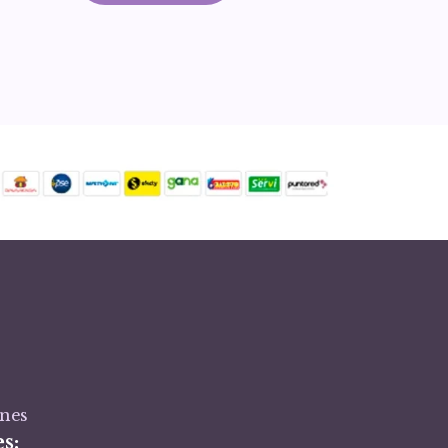
ones
s: