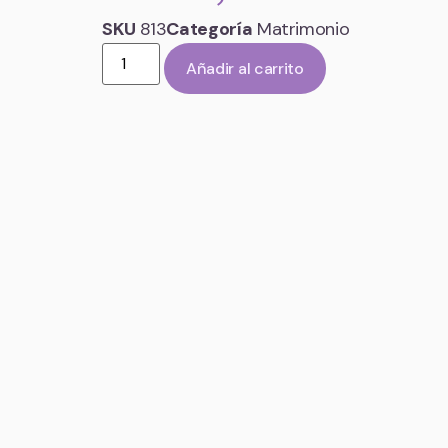
SKU
813
Categoría
Matrimonio
Añadir al carrito