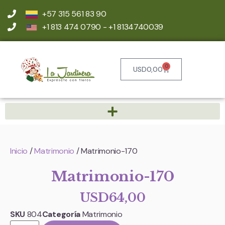
+57 315 561 83 90
+1 813 474 0790 - +1 8134740039
0
USD
0,00
Inicio
/
Matrimonio
/ Matrimonio-170
Matrimonio-170
USD
64,00
SKU
804
Categoría
Matrimonio