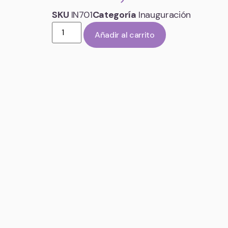
SKU
IN701
Categoría
Inauguración
Añadir al carrito