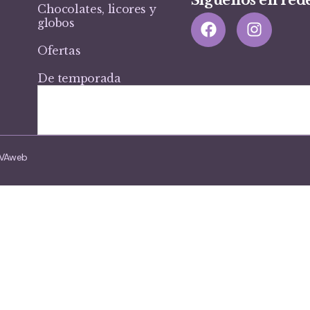
Chocolates, licores y
globos
Ofertas
De temporada
VIVAweb