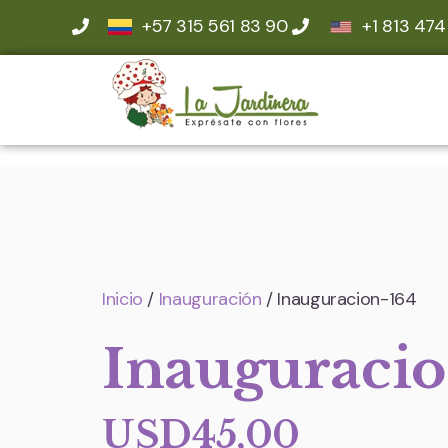
+57 315 561 83 90
+1 813 474
Inicio
/
Inauguración
/ Inauguracion-164
Inauguraci
USD
45,00