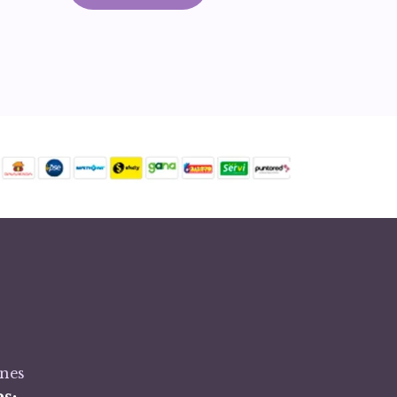
ones
s: