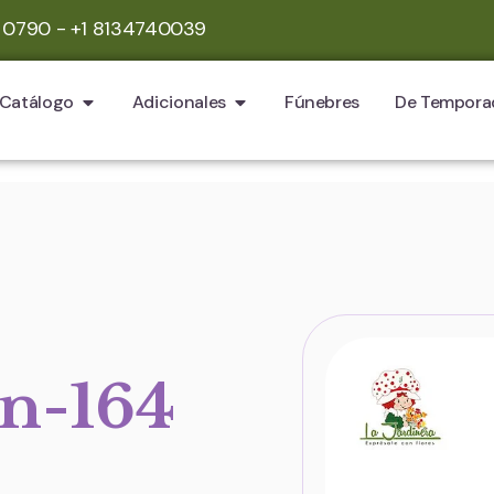
 0790 - +1 8134740039
Catálogo
Adicionales
Fúnebres
De Tempora
on-164