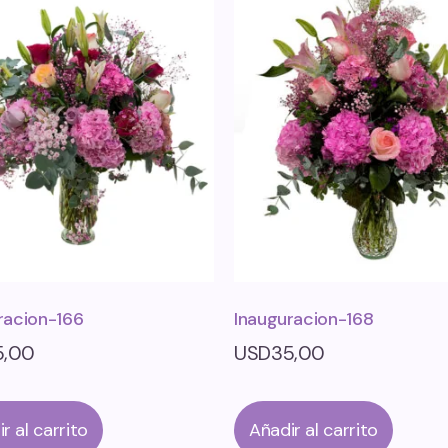
racion-166
Inauguracion-168
5,00
USD
35,00
r al carrito
Añadir al carrito