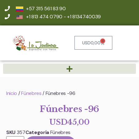
+57 315 561 83 90
+1 813 474 0790 - +1 8134740039
0
USD
0,00
Inicio
/
Fúnebres
/ Fúnebres -96
Fúnebres -96
USD
45,00
SKU
357
Categoría
Fúnebres