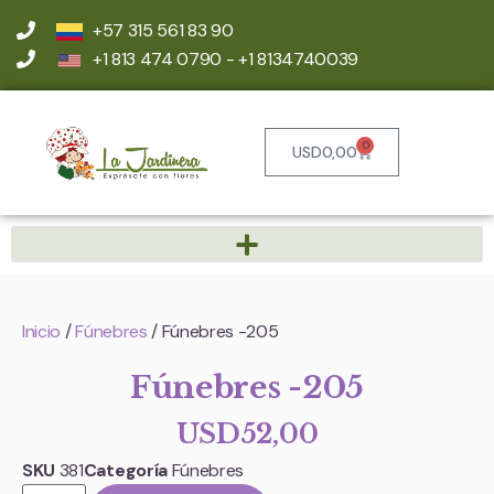
+57 315 561 83 90
+1 813 474 0790 - +1 8134740039
0
USD
0,00
Inicio
/
Fúnebres
/ Fúnebres -205
Fúnebres -205
USD
52,00
SKU
381
Categoría
Fúnebres