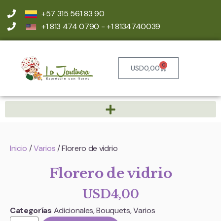
+57 315 561 83 90
+1 813 474 0790 - +1 8134740039
0
USD
0,00
Inicio
/
Varios
/ Florero de vidrio
Florero de vidrio
USD
4,00
Categorías
Adicionales
,
Bouquets
,
Varios