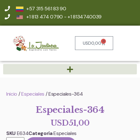
+57 315 561 83 90
+1 813 474 0790 - +1 8134740039
0
USD
0,00
Inicio
/
Especiales
/ Especiales-364
Especiales-364
USD
51,00
SKU
E634
Categoría
Especiales