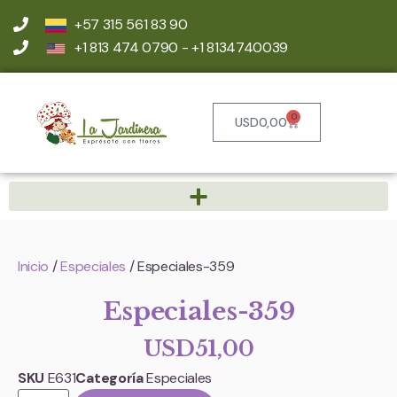
+57 315 561 83 90
+1 813 474 0790 - +1 8134740039
0
USD
0,00
Inicio
/
Especiales
/ Especiales-359
Especiales-359
USD
51,00
SKU
E631
Categoría
Especiales