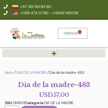
+57 315 561 83 90
+1 813 474 0790 - +1 8134740039
0
USD
0,00
Inicio
/
DIA DE LA MADRE
/ Dia de la madre-483
Dia de la madre-483
USD
57,00
SKU
DM901
Categoría
DIA DE LA MADRE