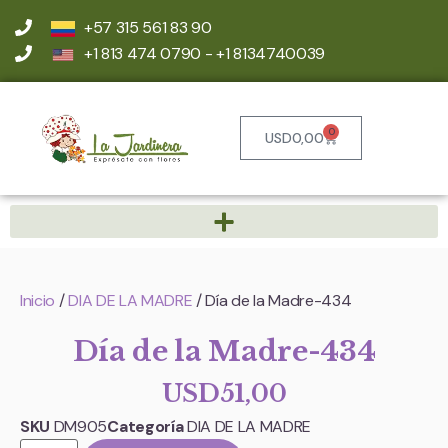
+57 315 561 83 90
+1 813 474 0790 - +1 8134740039
0
USD
0,00
Inicio
/
DIA DE LA MADRE
/ Día de la Madre-434
Día de la Madre-434
USD
51,00
SKU
DM905
Categoría
DIA DE LA MADRE