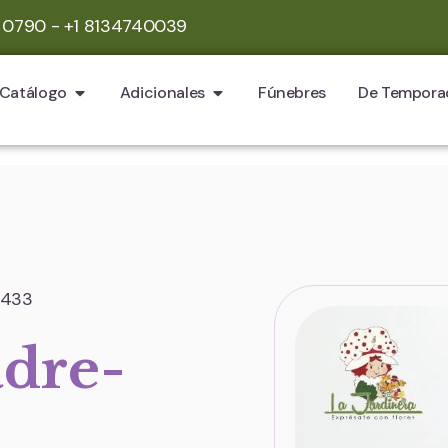
 0790 - +1 8134740039
Catálogo
Adicionales
Fúnebres
De Tempora
-433
adre-