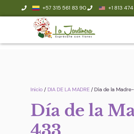
+57 315 561 83 90
+1 813 474
Inicio
/
DIA DE LA MADRE
/ Día de la Madre
Día de la M
433