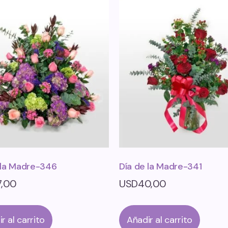
 la Madre-346
Día de la Madre-341
7,00
USD
40,00
r al carrito
Añadir al carrito