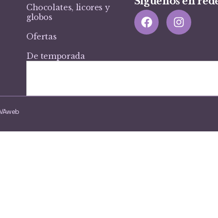
Síguenos en rede
Chocolates, licores y
globos
Ofertas
De temporada
VIVAweb