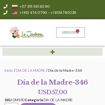
+57 315 561 83 90
+1 813 474 0790 - +1 8134740039
0
USD
0,00
Inicio
/
DIA DE LA MADRE
/ Día de la Madre-346
Día de la Madre-346
USD
57,00
SKU
DM930
Categoría
DIA DE LA MADRE