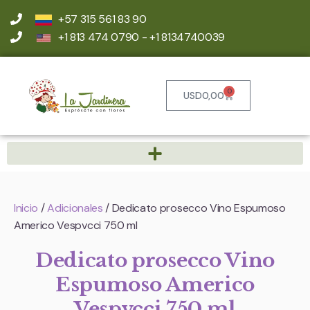
+57 315 561 83 90
+1 813 474 0790 - +1 8134740039
0
USD
0,00
Inicio
/
Adicionales
/ Dedicato prosecco Vino Espumoso
Americo Vespvcci 750 ml
Dedicato prosecco Vino
Espumoso Americo
Vespvcci 750 ml