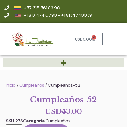
+57 315 561 83 90
+1 813 474 0790 - +1 8134740039
0
USD
0,00
Inicio
/
Cumpleaños
/ Cumpleaños-52
Cumpleaños-52
USD
43,00
SKU
273
Categoría
Cumpleaños