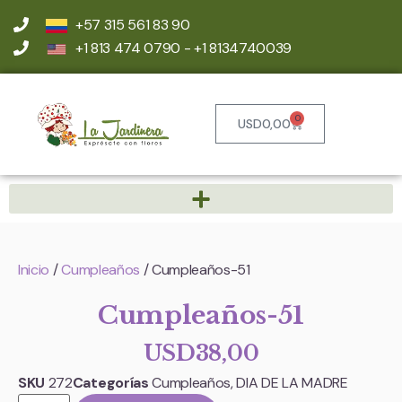
+57 315 561 83 90
+1 813 474 0790 - +1 8134740039
0
USD
0,00
Inicio
/
Cumpleaños
/ Cumpleaños-51
Cumpleaños-51
USD
38,00
SKU
272
Categorías
Cumpleaños
,
DIA DE LA MADRE