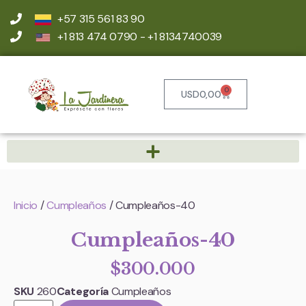
+57 315 561 83 90
+1 813 474 0790 - +1 8134740039
0
USD
0,00
Inicio
/
Cumpleaños
/ Cumpleaños-40
Cumpleaños-40
$
300.000
SKU
260
Categoría
Cumpleaños