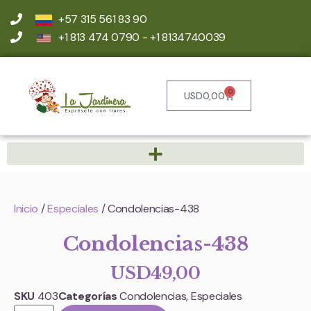
+57 315 561 83 90
+1 813 474 0790 - +1 8134740039
0
USD
0,00
Inicio
/
Especiales
/ Condolencias-438
Condolencias-438
USD
49,00
SKU
403
Categorías
Condolencias
,
Especiales