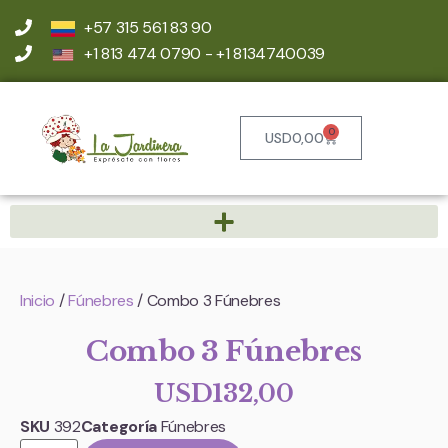
+57 315 561 83 90
+1 813 474 0790 - +1 8134740039
0
USD
0,00
Inicio
/
Fúnebres
/ Combo 3 Fúnebres
Combo 3 Fúnebres
USD
132,00
SKU
392
Categoría
Fúnebres