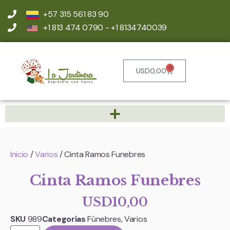
+57 315 561 83 90
+1 813 474 0790 - +1 8134740039
0
USD
0,00
Inicio
/
Varios
/ Cinta Ramos Funebres
Cinta Ramos Funebres
USD
10,00
SKU
989
Categorías
Fúnebres
,
Varios