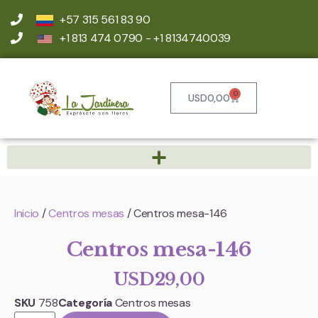
+57 315 561 83 90
+1 813 474 0790 - +1 8134740039
0
USD
0,00
Inicio
/
Centros mesas
/ Centros mesa-146
Centros mesa-146
USD
29,00
SKU
758
Categoría
Centros mesas