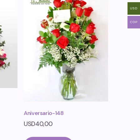
USD
COP
Aniversario-148
USD
40,00