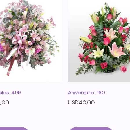
ales-499
Aniversario-160
6,00
USD
40,00