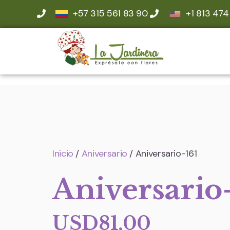
+57 315 561 83 90
+1 813 474
Inicio
/
Aniversario
/ Aniversario-161
Aniversario
USD
81,00