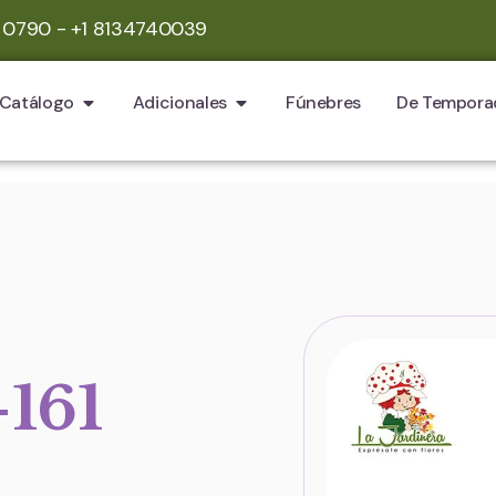
 0790 - +1 8134740039
Catálogo
Adicionales
Fúnebres
De Tempora
-161