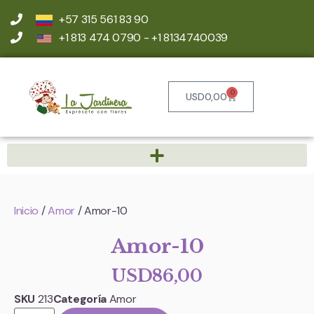
+57 315 561 83 90
+1 813 474 0790 - +1 8134740039
0
USD
0,00
Inicio
/
Amor
/ Amor-10
Amor-10
USD
86,00
SKU
213
Categoría
Amor