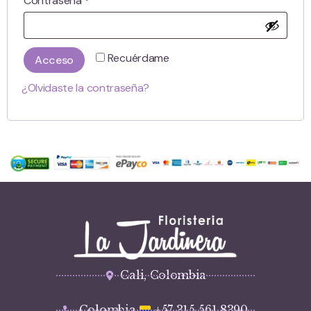
Contraseña
*
Recuérdame
Acceso
¿Olvidaste la contraseña?
Cali, Colombia
Colombia
+57 315 561 8390