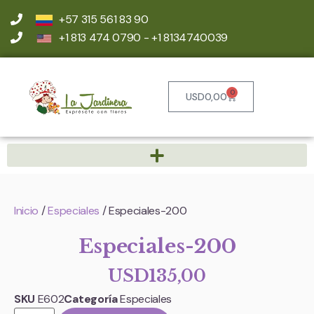
+57 315 561 83 90
+1 813 474 0790 - +1 8134740039
0
USD
0,00
Inicio
/
Especiales
/ Especiales-200
Especiales-200
USD
135,00
SKU
E602
Categoría
Especiales